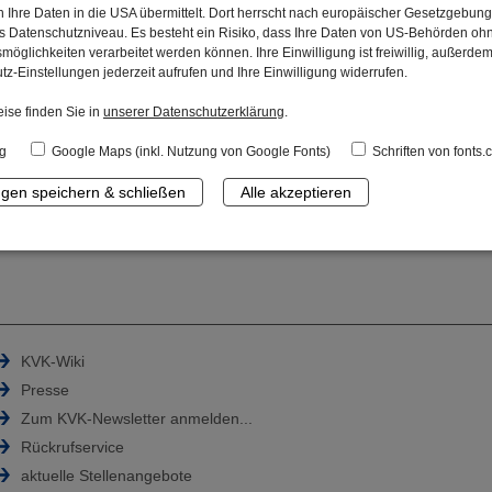
 Ihre Daten in die USA übermittelt. Dort herrscht nach europäischer Gesetzgebung
 Datenschutzniveau. Es besteht ein Risiko, dass Ihre Daten von US-Behörden oh
möglichkeiten verarbeitet werden können. Ihre Einwilligung ist freiwillig, außerde
Berufseinsteigerbonus (KVK ZusatzRente
P
tz-Einstellungen jederzeit aufrufen und Ihre Einwilligung widerrufen.
ise finden Sie in
unserer Datenschutzerklärung
.
Der Berufseinsteigerbonus ist eine einmalige zusätzliche Zulage im Ra
Altersvorsorge. Den Berufseinsteigerbonus von bis zu 200 Euro erhalte
g
Google Maps (inkl. Nutzung von Google Fonts)
Schriften von fonts
25. Lebensjahr eine KVK ZusatzRente
Plus
abschließen und dafür die st
ngen speichern & schließen
Alle akzeptieren
Tipps für Berufseinsteiger
Zurück
KVK-Wiki
Presse
Zum KVK-Newsletter anmelden...
Rückrufservice
aktuelle Stellenangebote