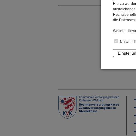
Hierzu werden
ausreichendes
Rechtsbehelfs
die Datenschu
Weitere Hinwe
Notwendi
Einstellu