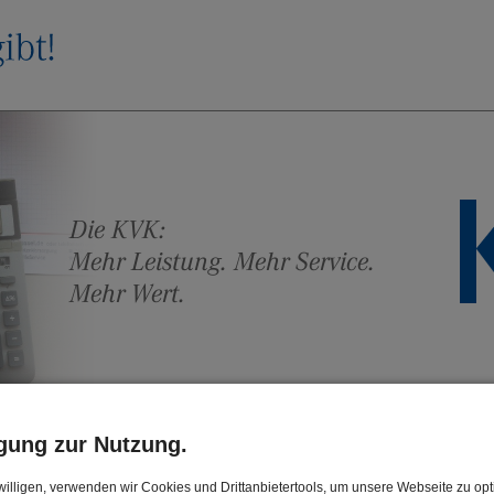
Die KVK:
Mehr Leistung. Mehr Service.
Mehr Wert.
er/Dienstherren
Arbeitnehmer/Beamte/Leistungse
igung zur Nutzung.
uns
illigen, verwenden wir Cookies und Drittanbietertools, um unsere Webseite zu opt
Datenschutz
Presse
Hinweisgeberf