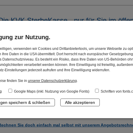
Die KVK SterbeKasse - nur für Sie im öffen
Die KVK SterbeKasse bietet nur Mitarbeiterinnen und Mitarbeitern des ö
igung zur Nutzung.
eine ergänzende Vorsorge für den Todesfall an.
Unsere Leistungen können sich auch im Vergleich zu anderen Angeboten
illigen, verwenden wir Cookies und Drittanbietertools, um unsere Webseite zu opt
 Ihre Daten in die USA übermittelt. Dort herrscht nach europäischer Gesetzgebung
sehen lassen:
 Datenschutzniveau. Es besteht ein Risiko, dass Ihre Daten von US-Behörden oh
Niedrige Beiträge bei hohen Leistungen
möglichkeiten verarbeitet werden können. Ihre Einwilligung ist freiwillig, außerde
tz-Einstellungen jederzeit aufrufen und Ihre Einwilligung widerrufen.
Voller Versicherungsschutz ab dem ersten Beitrag
ise finden Sie in
unserer Datenschutzerklärung
.
20 % Sofortbonus bei einem Versicherungsfall im laufenden Jahr
Doppelte Versicherungssumme bei Unfalltod ohne zusätzlichen Beit
g
Google Maps (inkl. Nutzung von Google Fonts)
Schriften von fonts
3 % Beitragsermäßigung bei jährlicher Zahlung
ngen speichern & schließen
Alle akzeptieren
Frei wählbare Versicherungssumme zwischen 1.000 und 8.000 Euro
Kostenlose Weiterversicherung ab dem Jahr, in dem Sie 86 Jahre al
Rechnen Sie doch einfach mal selbst mit unserem Angebotsrechne