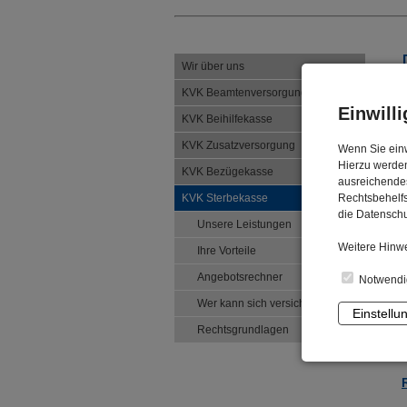
Wir über uns
KVK Beamtenversorgung
Einwill
KVK Beihilfekasse
KVK Zusatzversorgung
Wenn Sie einw
Hierzu werden
KVK Bezügekasse
ausreichendes
KVK Sterbekasse
Rechtsbehelfs
die Datenschu
Unsere Leistungen
Weitere Hinwe
Ihre Vorteile
Angebotsrechner
Notwendi
Wer kann sich versichern?
Einstellu
Rechtsgrundlagen