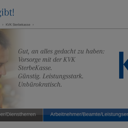
KVK Sterbekasse
Gut, an alles gedacht zu haben:
Vorsorge mit der KVK
SterbeKasse.
Günstig. Leistungsstark.
Unbürokratisch
.
er/Dienstherren
Arbeitnehmer/Beamte/Leistungse
uns
Datenschutz
Presse
Hinweisgeberf